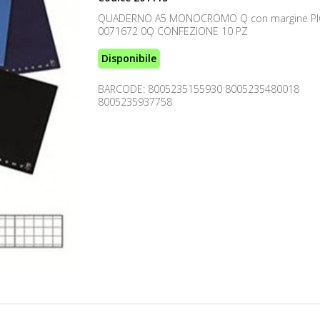
QUADERNO A5 MONOCROMO Q con margine P
0071672 0Q CONFEZIONE 10 PZ
Disponibile
BARCODE: 8005235155930 8005235480018
8005235937758