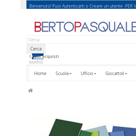
Benvenuto! Puoi
Autenticarti
o
Creare un utente
-PER 
Cerca
I tuoi acquisti
(vuoto)
Home
Scuola
Ufficio
Giocattoli