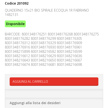
Codice
201092
QUADERNO 15x21 BIO SPIRALE ECOQUA 1R FABRIANO
1482131.
Disponibile
BARCODE: 8001348176251 8001348176268 8001348176275
8001348176282 8001348176299 8001348176305
8001348176312 8001348176329 8001348176909
8001348176916 8001348176930 8001348176961
8001348215899 8001348216582 8001348216599
8001348216612 8001348216629 8001348216636
8001348216643 8001348216650 8001348216667
8001348216674 8001348216681 8001348216698
AGGIUNGI AL CARRELLO
Aggiungi alla lista dei desideri