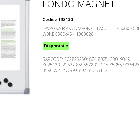
FONDO MAGNET
Codice
193130
LAVAGNA BIANCA MAGNET. LACC. cm 45x60 SCR
WBNECS60x45 - 1303026
Disponibile
BARCODE: 5028252504874 8025133019349
8025133121837 8595578314915 85955783642
8596052125799 C80738 C83112