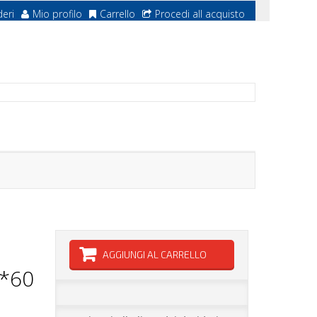
deri
Mio profilo
Carrello
Procedi all acquisto
AGGIUNGI AL CARRELLO
*60