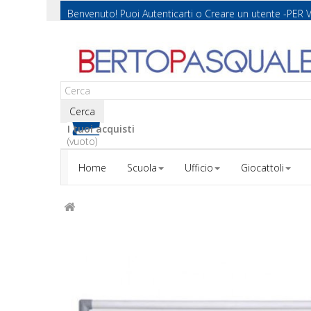
Benvenuto! Puoi
Autenticarti
o
Creare un utente
-PER 
Cerca
I tuoi acquisti
(vuoto)
Home
Scuola
Ufficio
Giocattoli