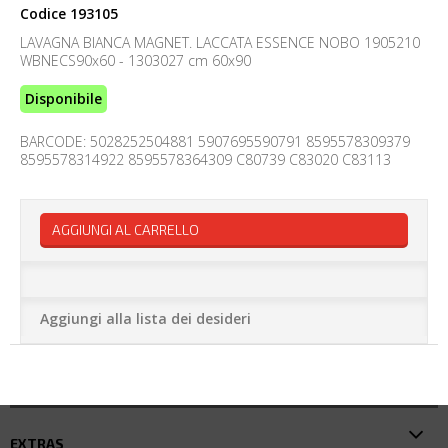
Codice
193105
LAVAGNA BIANCA MAGNET. LACCATA ESSENCE NOBO 1905210
WBNECS90x60 - 1303027 cm 60x90
Disponibile
BARCODE: 5028252504881 5907695590791 8595578309379
8595578314922 8595578364309 C80739 C83020 C83113
AGGIUNGI AL CARRELLO
Aggiungi alla lista dei desideri
EXTRAS