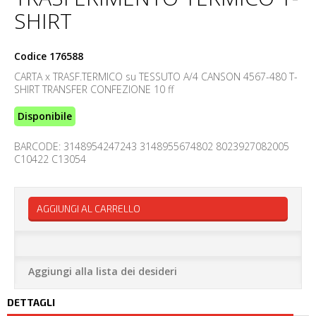
SHIRT
Codice
176588
CARTA x TRASF.TERMICO su TESSUTO A/4 CANSON 4567-480 T-
SHIRT TRANSFER CONFEZIONE 10 ff
Disponibile
BARCODE: 3148954247243 3148955674802 8023927082005
C10422 C13054
AGGIUNGI AL CARRELLO
Aggiungi alla lista dei desideri
DETTAGLI