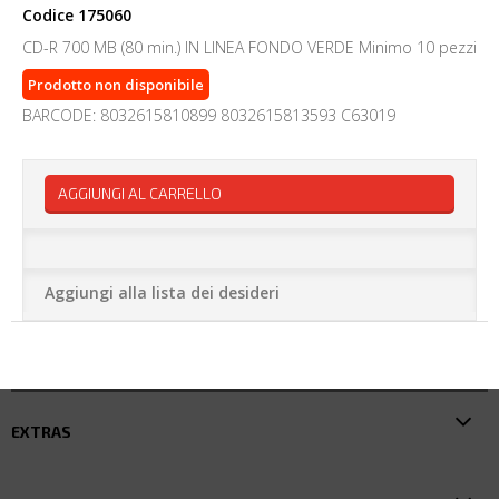
Codice
175060
CD-R 700 MB (80 min.) IN LINEA FONDO VERDE Minimo 10 pezzi
Prodotto non disponibile
BARCODE: 8032615810899 8032615813593 C63019
AGGIUNGI AL CARRELLO
Aggiungi alla lista dei desideri
EXTRAS