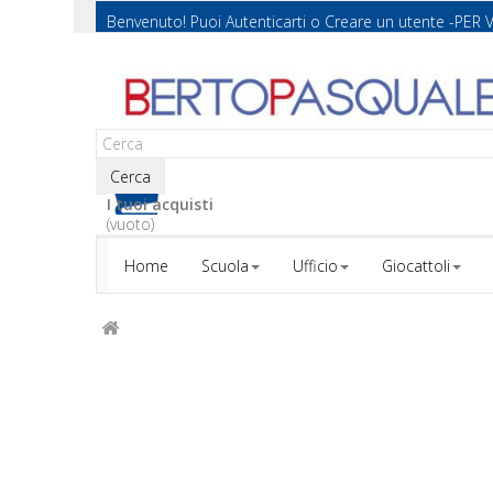
Benvenuto! Puoi
Autenticarti
o
Creare un utente
-PER 
Cerca
I tuoi acquisti
(vuoto)
Home
Scuola
Ufficio
Giocattoli