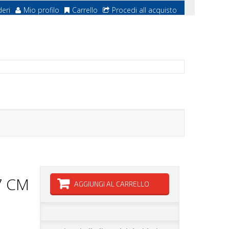
deri
Mio profilo
Carrello
Procedi all acquisto
7 CM
AGGIUNGI AL CARRELLO