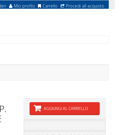
deri
Mio profilo
Carrello
Procedi all acquisto
P.
AGGIUNGI AL CARRELLO
E