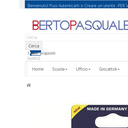
Benvenuto! Puoi
Autenticarti
o
Creare un utente
-PER 
Cerca
I tuoi acquisti
(vuoto)
Home
Scuola
Ufficio
Giocattoli