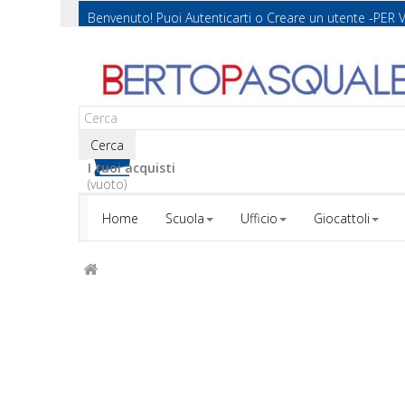
Benvenuto! Puoi
Autenticarti
o
Creare un utente
-PER 
Cerca
I tuoi acquisti
(vuoto)
Home
Scuola
Ufficio
Giocattoli