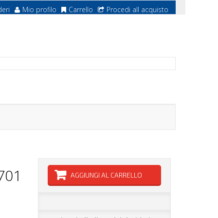
deri
Mio profilo
Carrello
Procedi all acquisto
701
AGGIUNGI AL CARRELLO