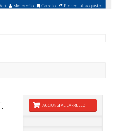
deri
Mio profilo
Carrello
Procedi all acquisto
.
AGGIUNGI AL CARRELLO