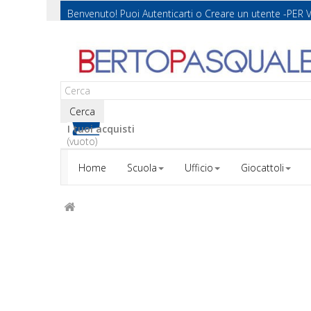
Benvenuto! Puoi
Autenticarti
o
Creare un utente
-PER 
Cerca
I tuoi acquisti
(vuoto)
Home
Scuola
Ufficio
Giocattoli