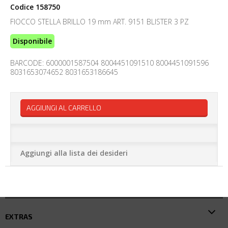
Codice
158750
FIOCCO STELLA BRILLO 19 mm ART. 9151 BLISTER 3 PZ
Disponibile
BARCODE: 6000001587504 8004451091510 8004451091596
8031653074652 8031653186645
AGGIUNGI AL CARRELLO
Aggiungi alla lista dei desideri
EXTRAS