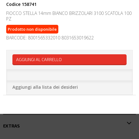
Codice
158741
FIOCCO STELLA 14mm BIANCO BRIZZOLARI 3100 SCATOLA 100
PZ
Prodotto non disponibile
BARCODE: 8001565332010 8031653019622
AGGIUNGI AL CARRELLO
Aggiungi alla lista dei desideri
EXTRAS