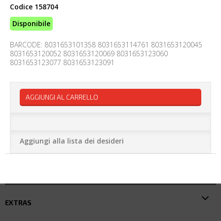
Codice
158704
Disponibile
BARCODE: 8031653101358 8031653114761 8031653120045
8031653120052 8031653120069 8031653123060
8031653123077 8031653123091
AGGIUNGI AL CARRELLO
Aggiungi alla lista dei desideri
EXTRAS