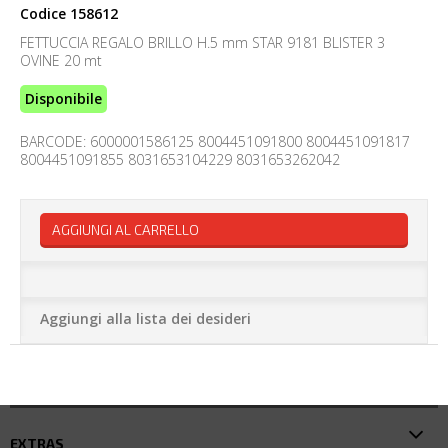
Codice
158612
FETTUCCIA REGALO BRILLO H.5 mm STAR 9181 BLISTER 3
OVINE 20 mt
Disponibile
BARCODE: 6000001586125 8004451091800 8004451091817
8004451091855 8031653104229 8031653262042
AGGIUNGI AL CARRELLO
Aggiungi alla lista dei desideri
EXTRAS