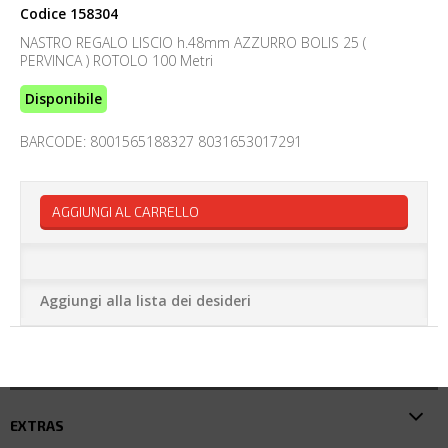
Codice
158304
NASTRO REGALO LISCIO h.48mm AZZURRO BOLIS 25 (
PERVINCA ) ROTOLO 100 Metri
Disponibile
BARCODE: 8001565188327 8031653017291
AGGIUNGI AL CARRELLO
Aggiungi alla lista dei desideri
EXTRAS