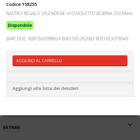
Codice
158255
NASTRO REGALO SPLENDENE H10 VIOLETTO BOBINA 250 Metri
Disponibile
BARCODE: 8001565098824 8001565282063 8031653018649
AGGIUNGI AL CARRELLO
Aggiungi alla lista dei desideri
EXTRAS