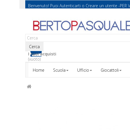
Benvenuto! Puoi
Autenticarti
o
Creare un utente
-PER 
Cerca
I tuoi acquisti
(vuoto)
Home
Scuola
Ufficio
Giocattoli