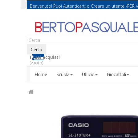
Benvenuto! Puoi
Autenticarti
o
Creare un utente
-PER 
Cerca
I tuoi acquisti
(vuoto)
Home
Scuola
Ufficio
Giocattoli