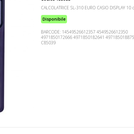
CALCOLATRICE SL-310 EURO CASIO DISPLAY 10 ci
Disponibile
BARCODE: 14549526612357 4549526612350
4971850172666 4971850182641 49718501887
C85039