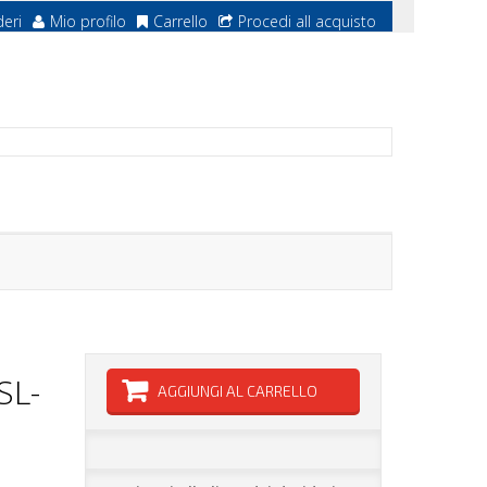
deri
Mio profilo
Carrello
Procedi all acquisto
SL-
AGGIUNGI AL CARRELLO