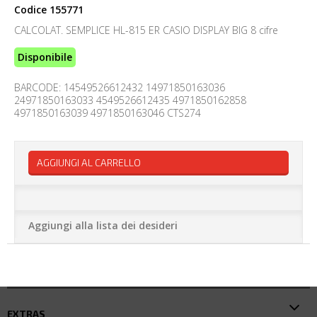
Codice
155771
CALCOLAT. SEMPLICE HL-815 ER CASIO DISPLAY BIG 8 cifre
Disponibile
BARCODE: 14549526612432 14971850163036
24971850163033 4549526612435 4971850162858
4971850163039 4971850163046 CTS274
AGGIUNGI AL CARRELLO
Aggiungi alla lista dei desideri
EXTRAS