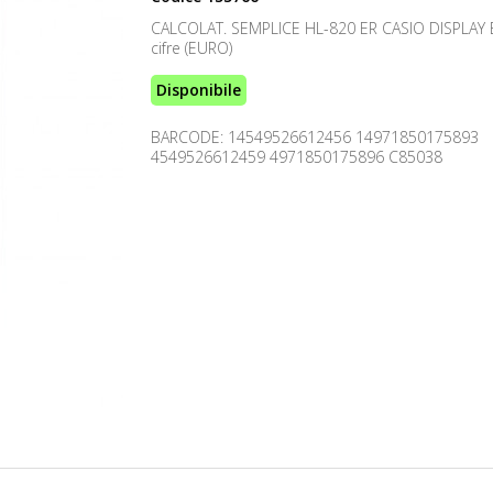
CALCOLAT. SEMPLICE HL-820 ER CASIO DISPLAY 
cifre (EURO)
Disponibile
BARCODE: 14549526612456 14971850175893
4549526612459 4971850175896 C85038