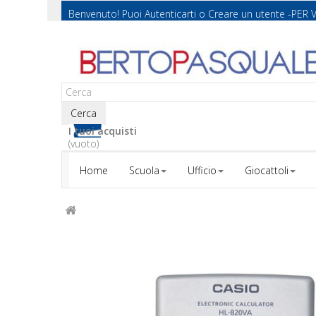
Benvenuto! Puoi
Autenticarti
o
Creare un utente
-PER 
Cerca
I tuoi acquisti
(vuoto)
Home
Scuola
Ufficio
Giocattoli