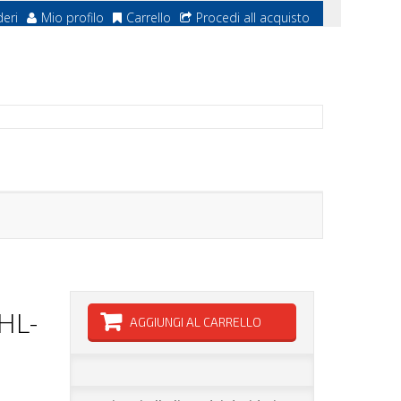
deri
Mio profilo
Carrello
Procedi all acquisto
HL-
AGGIUNGI AL CARRELLO