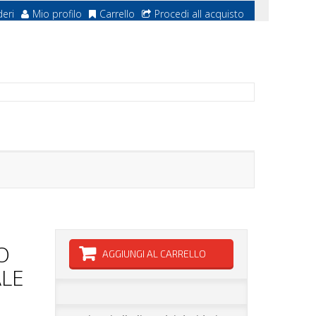
deri
Mio profilo
Carrello
Procedi all acquisto
O
AGGIUNGI AL CARRELLO
LE