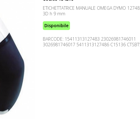
ETICHETTATRICE MANUALE OMEGA DYMO 12748
3D h 9 mm
Disponibile
BARCODE: 15411313127483 23026981746011
3026981746017 5411313127486 C15136 CTSBT