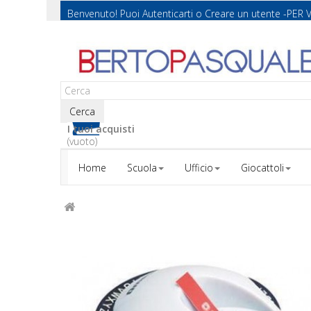
Benvenuto! Puoi
Autenticarti
o
Creare un utente
-PER 
Cerca
I tuoi acquisti
(vuoto)
Home
Scuola
Ufficio
Giocattoli