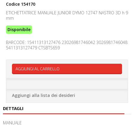
Codice
154170
ETICHETTATRICE MANUALE JUNIOR DYMO 12747 NASTRO 3D h 9
mm
Disponibile
BARCODE: 15411313127476 23026981746042 3026981746048
5411313127479 CTSBTS659
AGGIUNGI AL CARRELLO
Aggiungi alla lista dei desideri
DETTAGLI
MANUALE