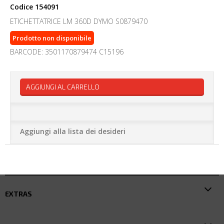
Codice
154091
ETICHETTATRICE LM 360D DYMO S0879470
Prodotto non disponibile
BARCODE: 3501170879474 C15196
AGGIUNGI AL CARRELLO
Aggiungi alla lista dei desideri
EXTRAS