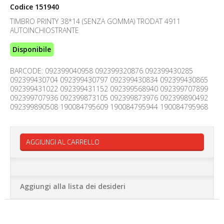
Codice
151940
TIMBRO PRINTY 38*14 (SENZA GOMMA) TRODAT 4911
AUTOINCHIOSTRANTE
Disponibile
BARCODE: 092399040958 092399320876 092399430285
092399430704 092399430797 092399430834 092399430865
092399431022 092399431152 092399568940 092399707899
092399707936 092399873105 092399873976 092399890492
092399890508 190084795609 190084795944 190084795968
AGGIUNGI AL CARRELLO
Aggiungi alla lista dei desideri