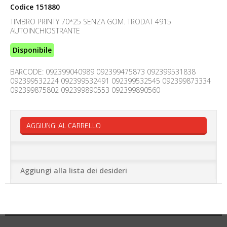
Codice
151880
TIMBRO PRINTY 70*25 SENZA GOM. TRODAT 4915
AUTOINCHIOSTRANTE
Disponibile
BARCODE: 092399040989 092399475873 092399531838
092399532224 092399532491 092399532545 092399873334
092399875802 092399890553 092399890560
AGGIUNGI AL CARRELLO
Aggiungi alla lista dei desideri