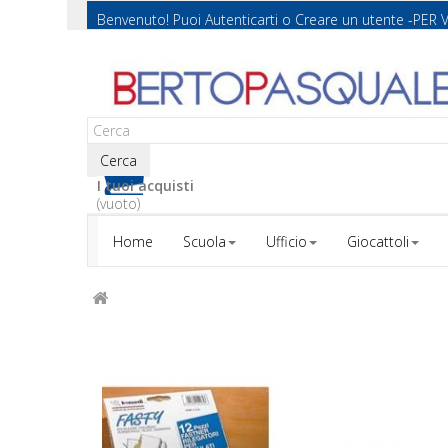
Benvenuto! Puoi
Autenticarti
o
Creare un utente
-PER 
Cerca
I tuoi acquisti
(vuoto)
Home
Scuola
Ufficio
Giocattoli