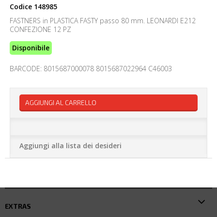
Codice
148985
FASTNERS in PLASTICA FASTY passo 80 mm. LEONARDI E212
CONFEZIONE 12 PZ
Disponibile
BARCODE: 8015687000078 8015687022964 C46003
AGGIUNGI AL CARRELLO
Aggiungi alla lista dei desideri
EXTRAS