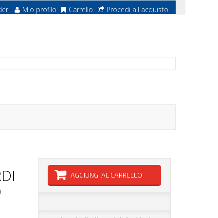
deri
Mio profilo
Carrello
Procedi all acquisto
DI
AGGIUNGI AL CARRELLO
D