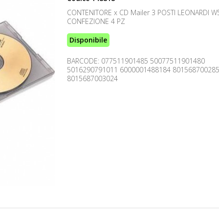
CONTENITORE x CD Mailer 3 POSTI LEONARDI W
CONFEZIONE 4 PZ
Disponibile
BARCODE: 077511901485 50077511901480
5016290791011 6000001488184 80156870028
8015687003024