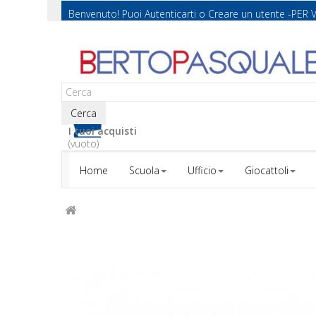
Benvenuto! Puoi
Autenticarti
o
Creare un utente
-PER 
Cerca
I tuoi acquisti
(vuoto)
Home
Scuola
Ufficio
Giocattoli