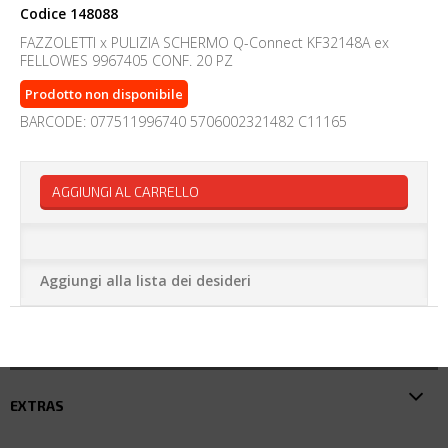
Codice
148088
FAZZOLETTI x PULIZIA SCHERMO Q-Connect KF32148A ex
FELLOWES 9967405 CONF. 20 PZ
Prodotto non disponibile
BARCODE: 077511996740 5706002321482 C11165
AGGIUNGI AL CARRELLO
Aggiungi alla lista dei desideri
EXTRAS