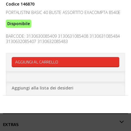
Codice
146870
PORTALISTINI BASIC 40 BUSTE ASSORTITO EXACOMPTA 8540E
Disponibile
BARCODE: 3130630085409 3130631085408 3130631085484
3130632085407 3130632085483
AGGIUNGI AL CARRELLO
Aggiungi alla lista dei desideri
EXTRAS