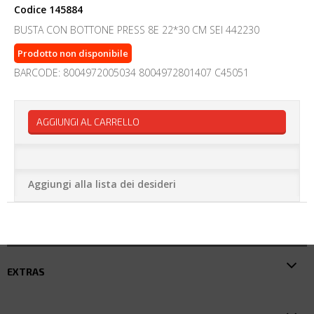
Codice
145884
BUSTA CON BOTTONE PRESS 8E 22*30 CM SEI 442230
Prodotto non disponibile
BARCODE: 8004972005034 8004972801407 C45051
AGGIUNGI AL CARRELLO
Aggiungi alla lista dei desideri
EXTRAS