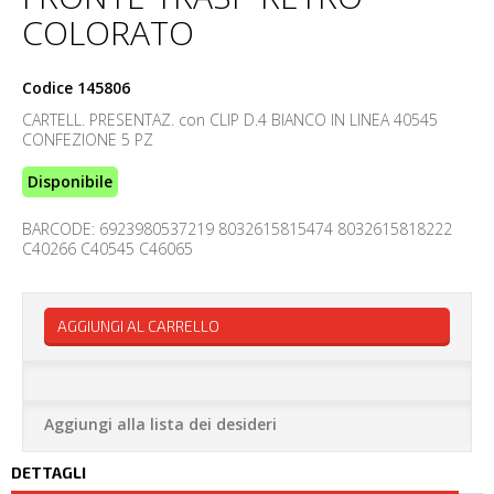
COLORATO
Codice
145806
CARTELL. PRESENTAZ. con CLIP D.4 BIANCO IN LINEA 40545
CONFEZIONE 5 PZ
Disponibile
BARCODE: 6923980537219 8032615815474 8032615818222
C40266 C40545 C46065
AGGIUNGI AL CARRELLO
Aggiungi alla lista dei desideri
DETTAGLI