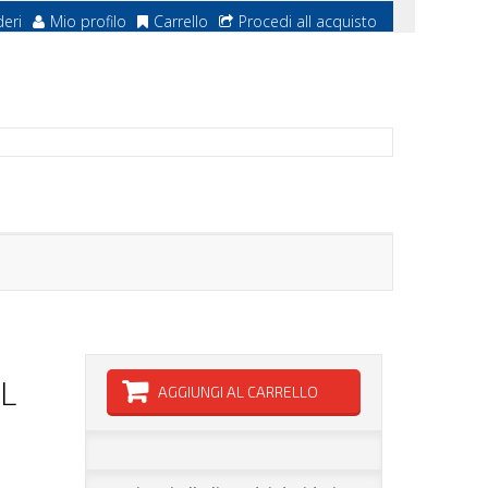
deri
Mio profilo
Carrello
Procedi all acquisto
L
AGGIUNGI AL CARRELLO