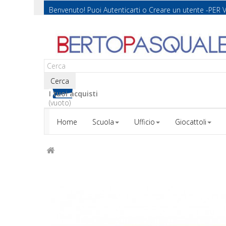
Benvenuto! Puoi
Autenticarti
o
Creare un utente
-PER 
Cerca
I tuoi acquisti
(vuoto)
Home
Scuola
Ufficio
Giocattoli