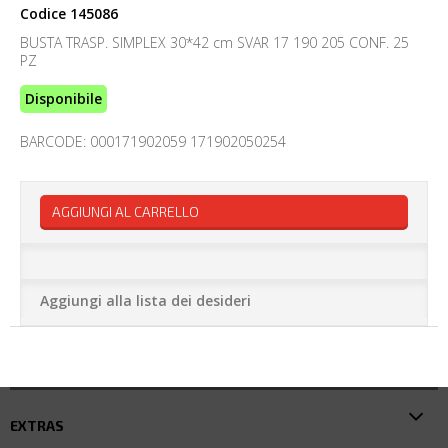
Codice
145086
BUSTA TRASP. SIMPLEX 30*42 cm SVAR 17 190 205 CONF. 25
PZ
Disponibile
BARCODE: 000171902059 171902050254
AGGIUNGI AL CARRELLO
Aggiungi alla lista dei desideri
EXTRAS