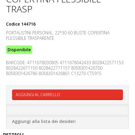
TRASP
Codice
144716
PORTALISTINI PERSONAL. 22*30 60 BUSTE COPERTINA
FLESSIBILE TRASPARENTE
Disponibile
BARCODE: 4711678030805 4711678042433 8028422571153
8028422671150 8028422771157 8058301426700
8058301426786 8058301426861 C13270 CTS915
AGGIUNGI AL CARRELLO
Aggiungi alla lista dei desideri
DETTAGLI