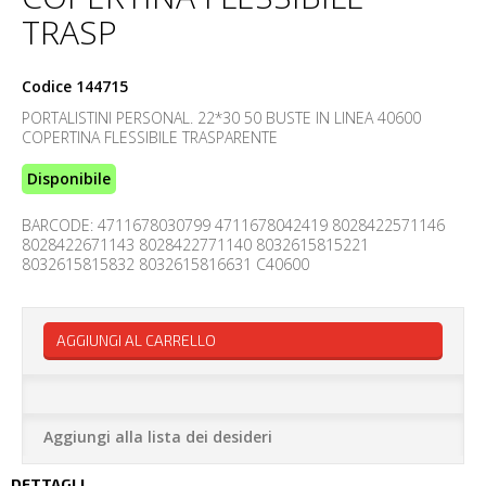
TRASP
Codice
144715
PORTALISTINI PERSONAL. 22*30 50 BUSTE IN LINEA 40600
COPERTINA FLESSIBILE TRASPARENTE
Disponibile
BARCODE: 4711678030799 4711678042419 8028422571146
8028422671143 8028422771140 8032615815221
8032615815832 8032615816631 C40600
AGGIUNGI AL CARRELLO
Aggiungi alla lista dei desideri
DETTAGLI