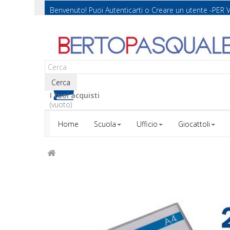
Benvenuto! Puoi
Autenticarti
o
Creare un utente
-PER 
Cerca
I tuoi acquisti
(vuoto)
Home
Scuola
Ufficio
Giocattoli