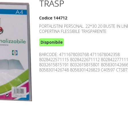
TRASP
Codice
144712
PORTALISTINI PERSONAL. 22*30 20 BUSTE IN LIN
COPERTINA FLESSIBILE TRASPARENTE
Disponibile
BARCODE: 4711678030768 4711678042358
8028422571115 8028422671112 80284227711
8032615815191 8032615815801 80583014266
8058301426748 8058301426823 C40597 CTSBT