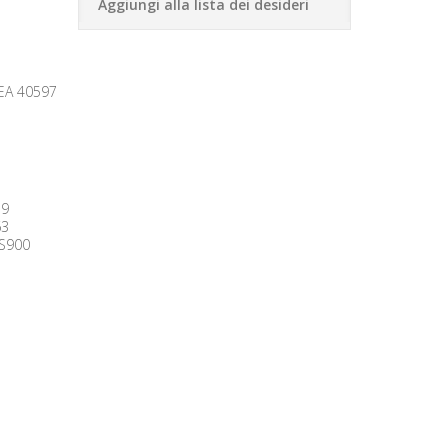
Aggiungi alla lista dei desideri
EA 40597
19
63
S900