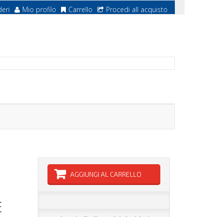
deri
Mio profilo
Carrello
Procedi all acquisto
N
AGGIUNGI AL CARRELLO
E