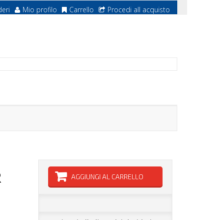
deri
Mio profilo
Carrello
Procedi all acquisto
R
AGGIUNGI AL CARRELLO