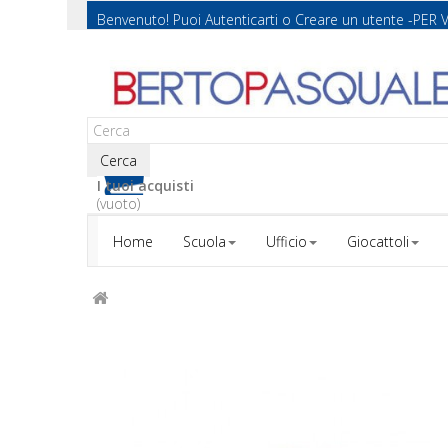
Benvenuto! Puoi
Autenticarti
o
Creare un utente
-PER 
Cerca
I tuoi acquisti
(vuoto)
Home
Scuola
Ufficio
Giocattoli