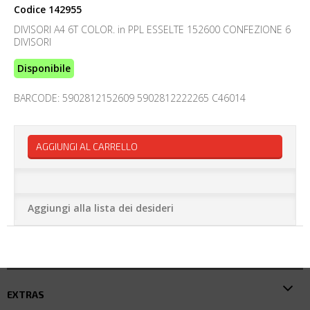
Codice
142955
DIVISORI A4 6T COLOR. in PPL ESSELTE 152600 CONFEZIONE 6
DIVISORI
Disponibile
BARCODE: 5902812152609 5902812222265 C46014
AGGIUNGI AL CARRELLO
Aggiungi alla lista dei desideri
EXTRAS