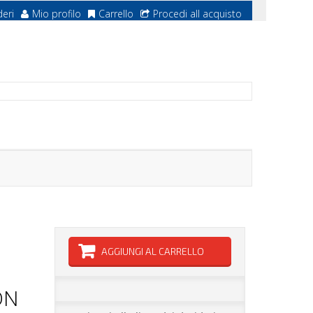
deri
Mio profilo
Carrello
Procedi all acquisto
AGGIUNGI AL CARRELLO
ON