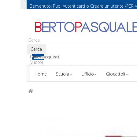
Benvenuto! Puoi
Autenticarti
o
Creare un utente
-PER 
Cerca
I tuoi acquisti
(vuoto)
Home
Scuola
Ufficio
Giocattoli