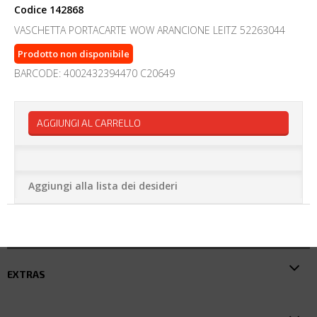
Codice
142868
VASCHETTA PORTACARTE WOW ARANCIONE LEITZ 52263044
Prodotto non disponibile
BARCODE: 4002432394470 C20649
AGGIUNGI AL CARRELLO
Aggiungi alla lista dei desideri
EXTRAS