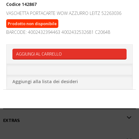
Codice
142867
VASCHETTA PORTACARTE WOW AZZURRO LEITZ 52263036
Prodotto non disponibile
BARCODE: 4002432394463 4002432532681 C20648
AGGIUNGI AL CARRELLO
Aggiungi alla lista dei desideri
EXTRAS