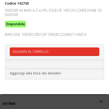
Codice
142730
DIVISORI A4 MAXI A-Z in PPL ESSELTE 100129 CONFEZIONE 20
DIVISORI
Disponibile
BARCODE: 5902812001297 5902812220667 C46013
AGGIUNGI AL CARRELLO
Aggiungi alla lista dei desideri
EXTRAS