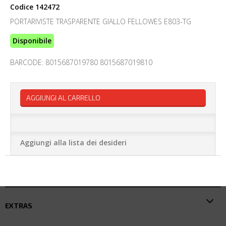
Codice
142472
PORTARIVISTE TRASPARENTE GIALLO FELLOWES E803-TG
Disponibile
BARCODE: 8015687019780 8015687019810
AGGIUNGI AL CARRELLO
Aggiungi alla lista dei desideri
EXTRAS