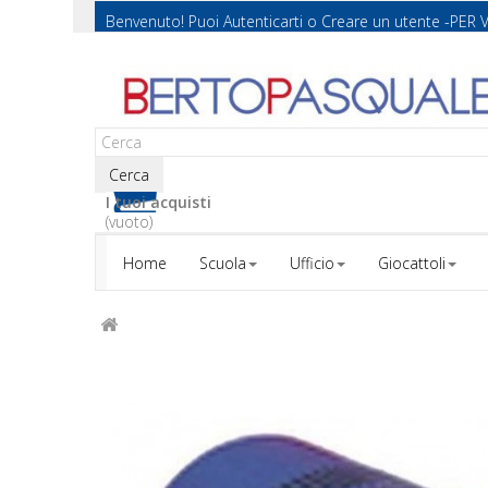
Benvenuto! Puoi
Autenticarti
o
Creare un utente
-PER 
Cerca
I tuoi acquisti
(vuoto)
Home
Scuola
Ufficio
Giocattoli