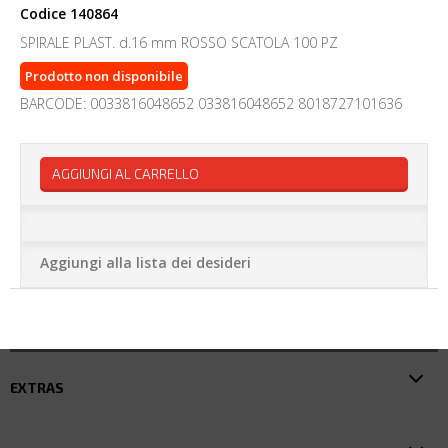
Codice
140864
SPIRALE PLAST. d.16 mm ROSSO SCATOLA 100 PZ
Prodotto non disponibile
BARCODE: 0033816048652 033816048652 8018727101636
AGGIUNGI AL CARRELLO
Aggiungi alla lista dei desideri
EXTRAS