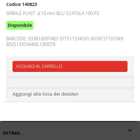
Codice
140823
SPIRALE PLAST. d.10 mm BLU SCATOLA 100 PZ
Disponibile
BARCODE: 033816097483 077511534591 8018727101049
8025133034465 C80078
AGGIUNGI AL CARRELLO
Aggiungi alla lista dei desideri
EXTRAS