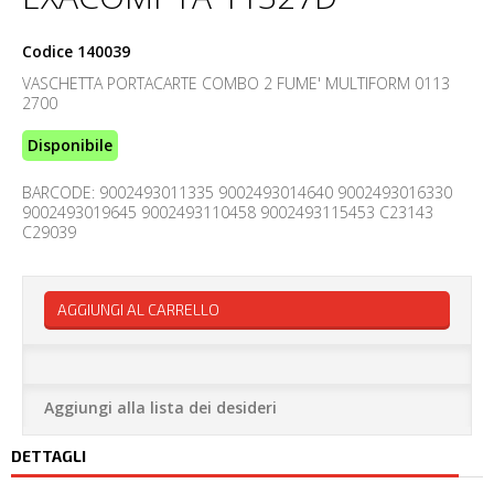
Codice
140039
VASCHETTA PORTACARTE COMBO 2 FUME' MULTIFORM 0113
2700
Disponibile
BARCODE: 9002493011335 9002493014640 9002493016330
9002493019645 9002493110458 9002493115453 C23143
C29039
AGGIUNGI AL CARRELLO
Aggiungi alla lista dei desideri
DETTAGLI