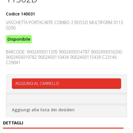
Codice
140031
VASCHETTA PORTACARTE COMBO 2 ROSSO MULTIFORM 0113
0200
Disponibile
BARCODE: 9002493011205 9002493014787 9002493016200
9002493019782 9002493110434 9002493115439 C23146
C29041
AGGIUNGI AL CARRELLO
Aggiungi alla lista dei desideri
DETTAGLI