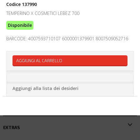
Codice
137990
TEMPERINO X COSMETICI LEBEZ 700
Disponibile
BARCODE: 4007593710107 6000001379901 8007509052716
AGGIUNGI AL CARRELLO
Aggiungi alla lista dei desideri
EXTRAS